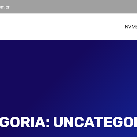
om.br
NVM
GORIA:
UNCATEGO